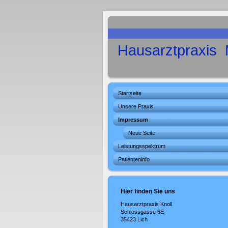
Hausarztpraxis 
Startseite
Unsere Praxis
Impressum
Neue Seite
Leistungsspektrum
Patienteninfo
Hier finden Sie uns
Hausarztpraxis Knoll
Schlossgasse 6E
35423 Lich